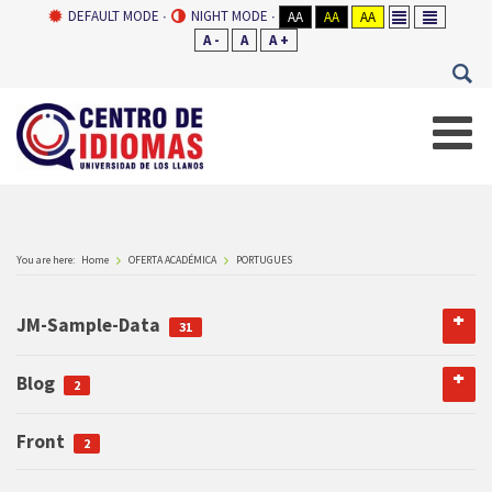
DEFAULT MODE
NIGHT MODE
AA
AA
AA
A -
A
A +
You are here:
Home
OFERTA ACADÉMICA
PORTUGUES
JM-Sample-Data
31
Blog
2
Front
TRAMITES
2
2