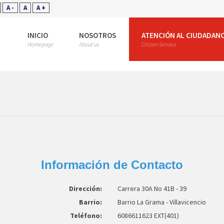
A -
A
A +
INICIO
NOSOTROS
ATENCIÓN AL CIUDADAN
Homepage
About us
Citizen Service
Información de Contacto
Dirección:
Carrera 30A No 41B - 39
Barrio:
Barrio La Grama - Villavicencio
Teléfono:
6086611623 EXT(401)