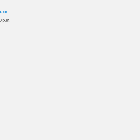
u.co
0 p.m.