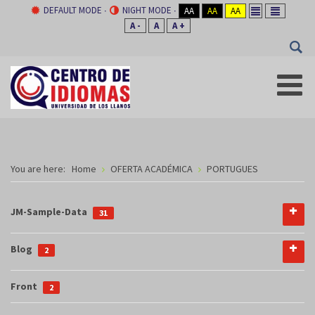
DEFAULT MODE
NIGHT MODE
AA
AA
AA
A -
A
A +
You are here:
Home
OFERTA ACADÉMICA
PORTUGUES
JM-Sample-Data
31
Blog
2
Front
TRAMITES
2
2