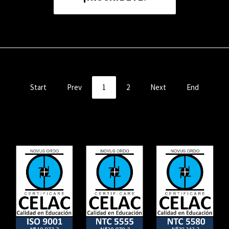
Start
Prev
1
2
Next
End