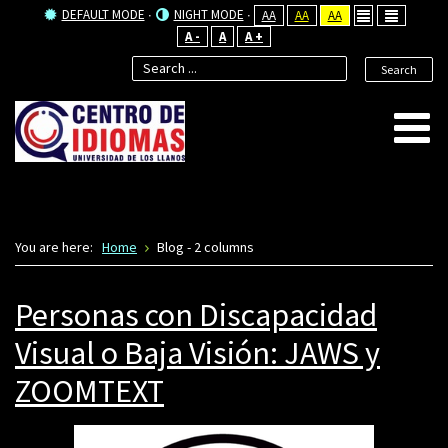
DEFAULT MODE
NIGHT MODE
AA
AA
AA
A -
A
A +
Search
You are here:
Home
Blog - 2 columns
Personas con Discapacidad
Visual o Baja Visión: JAWS y
ZOOMTEXT