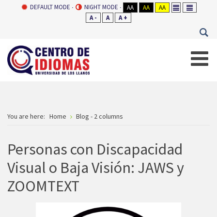
DEFAULT MODE
NIGHT MODE
AA
AA
AA
A -
A
A +
You are here:
Home
Blog - 2 columns
Personas con Discapacidad
Visual o Baja Visión: JAWS y
ZOOMTEXT