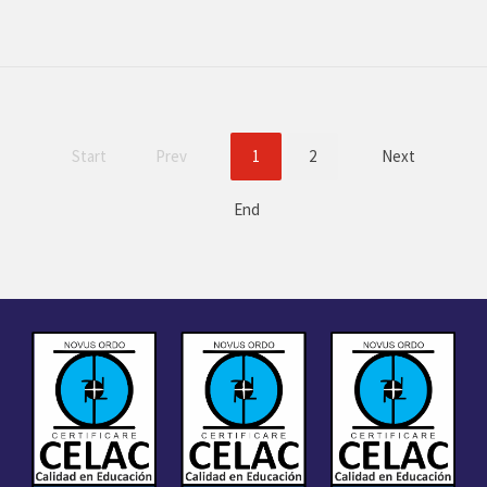
Start
Prev
1
2
Next
End