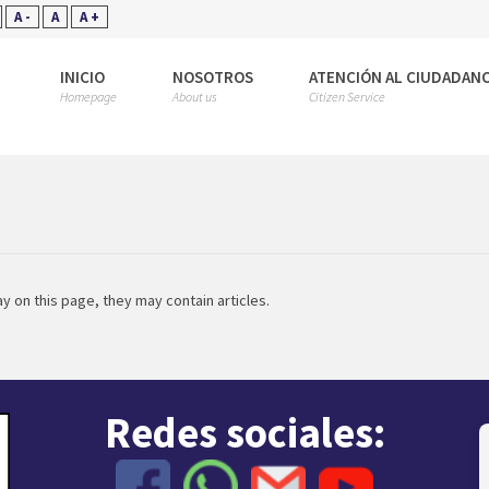
A -
A
A +
INICIO
NOSOTROS
ATENCIÓN AL CIUDADAN
Homepage
About us
Citizen Service
ay on this page, they may contain articles.
Redes sociales: