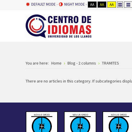
DEFAULT MODE
NIGHT MODE
AA
AA
AA
You are here:
Home
Blog - 2 columns
TRAMITES
There are no articles in this category. If subcategories displ