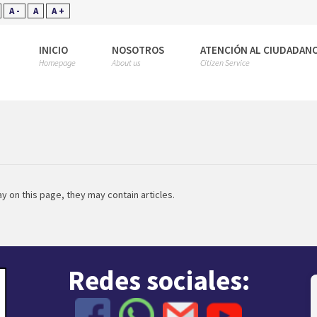
A -
A
A +
INICIO
NOSOTROS
ATENCIÓN AL CIUDADAN
Homepage
About us
Citizen Service
ay on this page, they may contain articles.
Redes sociales: