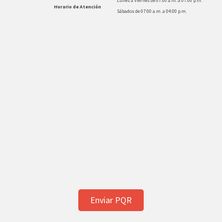
Lunes a viernes de 07:00 a.m. a 07:00 p.m.
Horario de Atención
Sábados de 07:00 a.m. a 04:00 p.m.
Enviar PQR