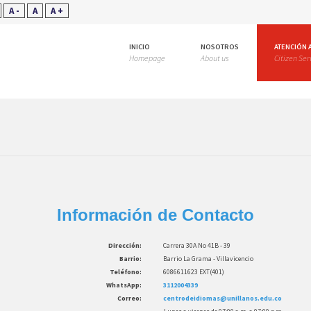
A -
A
A +
INICIO
NOSOTROS
ATENCIÓN 
Homepage
About us
Citizen Ser
Información de Contacto
Dirección:
Carrera 30A No 41B - 39
Barrio:
Barrio La Grama - Villavicencio
Teléfono:
6086611623 EXT(401)
WhatsApp:
3112004339
Correo:
centrodeidiomas@unillanos.edu.co