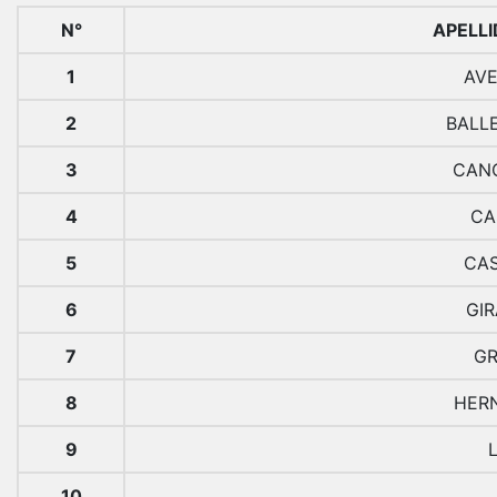
N°
APELL
1
AV
2
BALL
3
CANC
4
CA
5
CAS
6
GIR
7
GR
8
HER
9
10