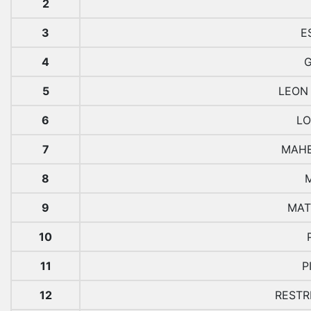
2
3
E
4
5
LEON
6
LO
7
MAHE
8
9
MAT
10
11
P
12
RESTR