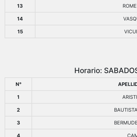
13
ROME
14
VASQ
15
VICU
Horario: SABADOS 
N°
APELLI
1
ARIST
2
BAUTIST
3
BERMUDE
4
CAM