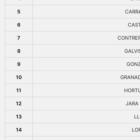
5
CARR
6
CAS
7
CONTRER
8
GALVI
9
GONZ
10
GRANAD
11
HORTU
12
JARA
13
LL
14
LO